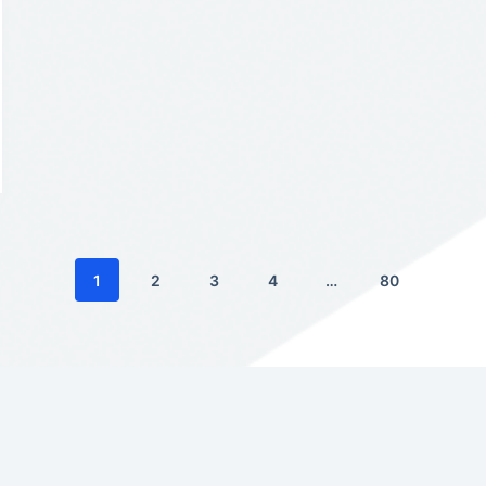
1
2
3
4
…
80