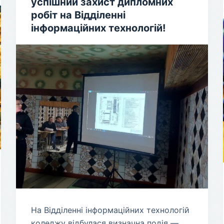
успішний захист дипломних
робіт на Відділенні
інформаційних технологій!
​На Відділенні інформаційних технологій
коледжу відбулася визначна подія —