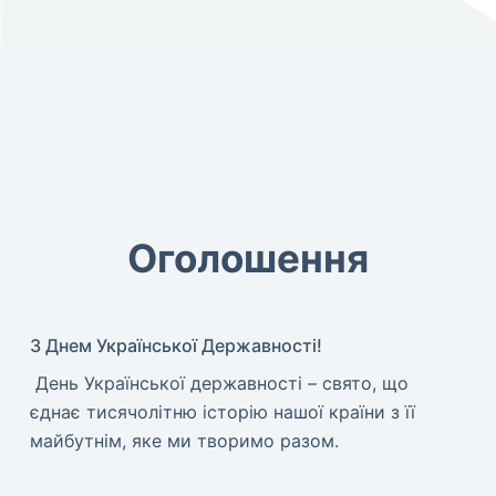
Оголошення
З Днем Української Державності!
​ День Української державності – свято, що
єднає тисячолітню історію нашої країни з її
майбутнім, яке ми творимо разом.