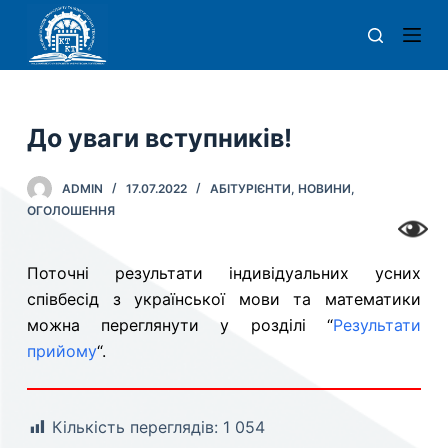
П
е
р
е
й
До уваги вступників!
т
и
ADMIN
17.07.2022
АБІТУРІЄНТИ
,
НОВИНИ
,
д
ОГОЛОШЕННЯ
о
в
Поточні результати індивідуальних усних
м
співбесід з української мови та математики
і
можна переглянути у розділі “
Результати
с
прийому
“.
т
у
Кількість переглядів:
1 054