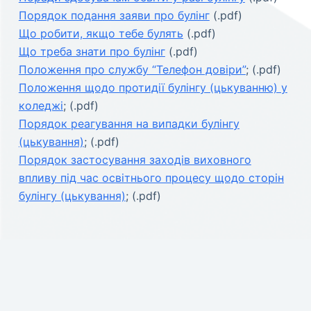
Порядок подання заяви про булінг
(.pdf)
Що робити, якщо тебе булять
(.pdf)
Що треба знати про булінг
(.pdf)
Положення про службу “Телефон довіри”
; (.pdf)
Положення щодо протидії булінгу (цькуванню) у
коледжі
; (.pdf)
Порядок реагування на випадки булінгу
(цькування)
; (.pdf)
Порядок застосування заходів виховного
впливу під час освітнього процесу щодо сторін
булінгу (цькування)
; (.pdf)