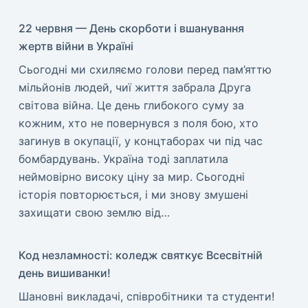
22 червня — День скорботи і вшанування
жертв війни в Україні
​Сьогодні ми схиляємо голови перед пам’яттю
мільйонів людей, чиї життя забрала Друга
світова війна. Це день глибокого суму за
кожним, хто не повернувся з поля бою, хто
загинув в окупації, у концтаборах чи під час
бомбардувань. Україна тоді заплатила
неймовірно високу ціну за мир. ​Сьогодні
історія повторюється, і ми знову змушені
захищати свою землю від…
Код незламності: коледж святкує Всесвітній
день вишиванки!
​Шановні викладачі, співробітники та студенти!