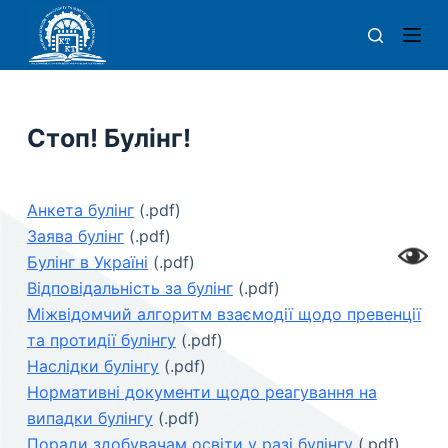
П
е
р
е
й
Стоп! Булінг!
т
и
д
Анкета булінг
(.pdf)
о
Заява булінг
(.pdf)
в
Булінг в Україні
(.pdf)
м
Відповідальність за булінг
(.pdf)
і
Міжвідомчий алгоритм взаємодії щодо превенції
с
та протидії булінгу
(.pdf)
т
Наслідки булінгу
(.pdf)
у
Нормативні документи щодо реагування на
випадки булінгу
(.pdf)
Поради здобувачам освіти у разі булінгу
(.pdf)