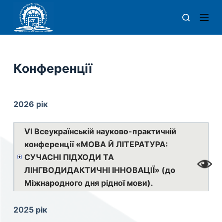
П
е
р
е
й
Конференції
т
и
д
2026 рік
о
в
VІ Всеукраїнській науково-практичній
м
конференції «МОВА Й ЛІТЕРАТУРА:
і
СУЧАСНІ ПІДХОДИ ТА
с
ЛІНГВОДИДАКТИЧНІ ІННОВАЦІЇ» (до
т
Міжнародного дня рідної мови).
у
2025 рік