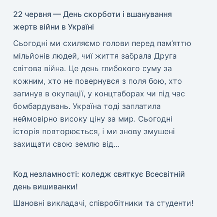
22 червня — День скорботи і вшанування
жертв війни в Україні
​Сьогодні ми схиляємо голови перед пам’яттю
мільйонів людей, чиї життя забрала Друга
світова війна. Це день глибокого суму за
кожним, хто не повернувся з поля бою, хто
загинув в окупації, у концтаборах чи під час
бомбардувань. Україна тоді заплатила
неймовірно високу ціну за мир. ​Сьогодні
історія повторюється, і ми знову змушені
захищати свою землю від…
Код незламності: коледж святкує Всесвітній
день вишиванки!
​Шановні викладачі, співробітники та студенти!