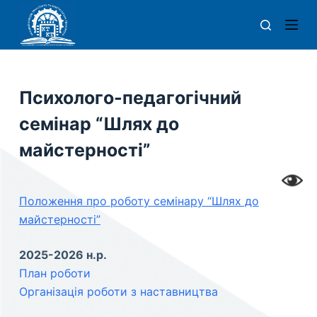
П
е
р
е
й
Психолого-педагогічний
т
семінар “Шлях до
и
д
майстерності”
о
в
м
Положення про роботу семінару “Шлях до
і
майстерності”
с
2025-2026 н.р.
т
План роботи
у
Організація роботи з наставництва