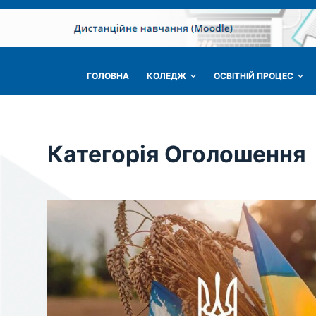
П
е
р
е
ГОЛОВНА
КОЛЕДЖ
ОСВІТНІЙ ПРОЦЕС
й
т
и
д
Категорія
Оголошення
о
в
м
і
с
т
у