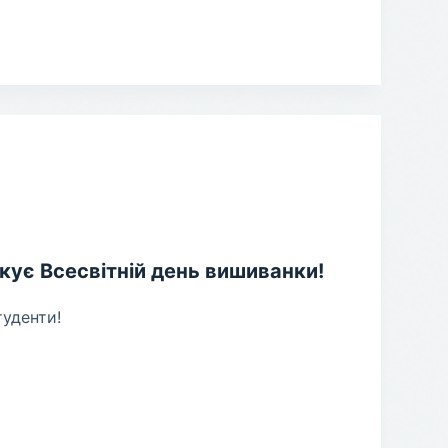
кує Всесвітній день вишиванки!
туденти!