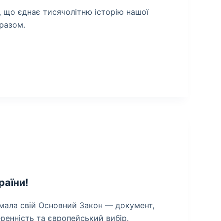
о, що єднає тисячолітню історію нашої
 разом.
раїни!
имала свій Основний Закон — документ,
еренність та європейський вибір.