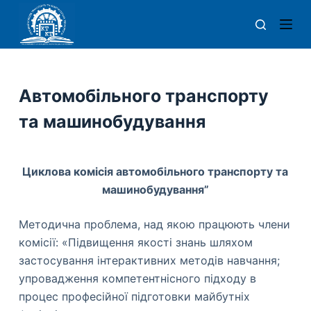
П
е
р
е
й
Автомобільного транспорту
т
та машинобудування
и
д
о
Циклова комісія автомобільного транспорту та
в
машинобудування”
м
і
Методична проблема, над якою працюють члени
с
комісії: «Підвищення якості знань шляхом
т
застосування інтерактивних методів навчання;
у
упровадження компетентнісного підходу в
процес професійної підготовки майбутніх