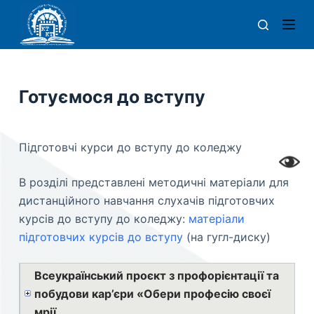
П
е
р
е
й
Готуємося до вступу
т
и
д
Підготовчі курси до вступу до коледжу
о
в
В розділі представлені методичні матеріали для
м
дистанційного навчання слухачів підготовчих
і
курсів до вступу до коледжу:
матеріали
с
підготовчих курсів до вступу
(на гугл-диску)
т
у
Всеукраїнський проєкт з профорієнтації та
побудови кар’єри «Обери професію своєї
мрії