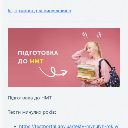
Інформація для випускників
Підготовка до НМТ
Тести минулих років:
https://testportal.gov.ua/testy-mynulyh-rokiv/