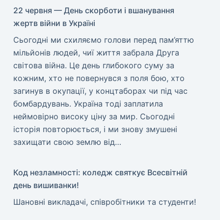
22 червня — День скорботи і вшанування
жертв війни в Україні
​Сьогодні ми схиляємо голови перед пам’яттю
мільйонів людей, чиї життя забрала Друга
світова війна. Це день глибокого суму за
кожним, хто не повернувся з поля бою, хто
загинув в окупації, у концтаборах чи під час
бомбардувань. Україна тоді заплатила
неймовірно високу ціну за мир. ​Сьогодні
історія повторюється, і ми знову змушені
захищати свою землю від…
Код незламності: коледж святкує Всесвітній
день вишиванки!
​Шановні викладачі, співробітники та студенти!