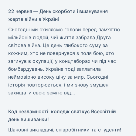
22 червня — День скорботи і вшанування
жертв війни в Україні
​Сьогодні ми схиляємо голови перед пам’яттю
мільйонів людей, чиї життя забрала Друга
світова війна. Це день глибокого суму за
кожним, хто не повернувся з поля бою, хто
загинув в окупації, у концтаборах чи під час
бомбардувань. Україна тоді заплатила
неймовірно високу ціну за мир. ​Сьогодні
історія повторюється, і ми знову змушені
захищати свою землю від…
Код незламності: коледж святкує Всесвітній
день вишиванки!
​Шановні викладачі, співробітники та студенти!