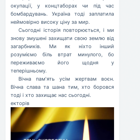
окупації, у концтаборах чи під час
бомбардувань. Україна тоді заплатила
неймовірно високу ціну за мир.
​Сьогодні історія повторюється, і ми
знову змушені захищати свою землю від
загарбників. Ми як ніхто інший
розуміємо біль втрат минулого, бо
переживаємо його щодня у
теперішньому.
​Вічна пам'ять усім жертвам воєн.
Вічна слава та шана тим, хто боровся
тоді і хто захищає нас сьогодні.
екторів