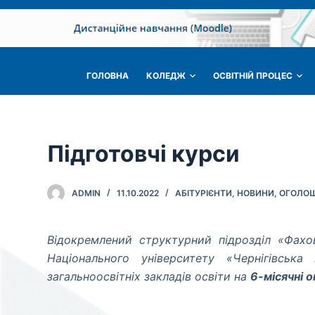
П
е
р
е
ГОЛОВНА
КОЛЕДЖ
ОСВІТНІЙ ПРОЦЕС
й
т
и
д
Підготовчі курси
о
в
ADMIN
11.10.2022
АБІТУРІЄНТИ
,
НОВИНИ
,
ОГОЛО
м
і
с
Відокремлений структурний підрозділ «Фахо
т
Національного університету «Чернігівська
у
загальноосвітніх закладів освіти на
6-місячні 