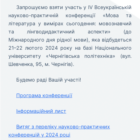
Запрошуємо взяти участь у ІV Всеукраїнській
науково-практичній конференції «Мова та
література у вимірах сьогодення: мовознавчий
та лінгводидактичний аспекти» (до
Міжнародного дня рідної мови), яка відбудеться
21–22 лютого 2024 року на базі Національного
університету «Чернігівська політехніка» (вул.
Шевченка, 95, м. Чернігів).
Будемо раді Вашій участі!
Програма конференції
Інформаційний лист
Витяг з переліку науково-практичних
конференцій у 2024 році