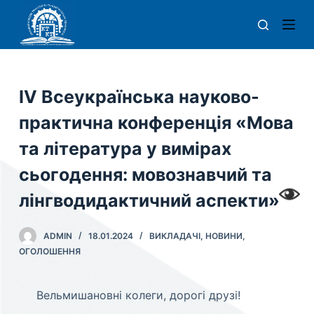
П
е
р
е
й
ІV Всеукраїнська науково-
т
практична конференція «Мова
и
д
та література у вимірах
о
сьогодення: мовознавчий та
в
лінгводидактичний аспекти»
м
і
с
ADMIN
18.01.2024
ВИКЛАДАЧІ
,
НОВИНИ
,
т
ОГОЛОШЕННЯ
у
Вельмишановні колеги, дорогі друзі!