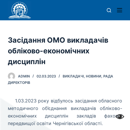
П
е
р
е
й
Засідання ОМО викладачів
т
обліково-економічних
и
д
дисциплін
о
в
ADMIN
02.03.2023
ВИКЛАДАЧІ
,
НОВИНИ
,
РАДА
м
ДИРЕКТОРІВ
і
с
1.03.2023 року відбулось засідання обласного
т
методичного об’єднання викладачів обліково-
у
економічних дисциплін закладів фахової
передвищої освіти Чернігівської області.