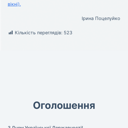
вікні).
Ірина Поцелуйко
Кількість переглядів:
523
Оголошення
З Днем Української Державності!