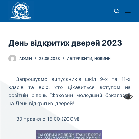
П
е
р
е
й
День відкритих дверей 2023
т
и
ADMIN
23.05.2023
АБІТУРІЄНТИ
,
НОВИНИ
д
о
Запрошуємо випускників шкіл 9-х та 11-х
в
класів та всіх, хто цікавиться вступом на
м
освітній рівень “Фаховий молодший бакалавр”,
і
на День відкритих дверей!
с
т
30 травня о 15:00 (ZOOM)
у