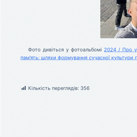
Фото дивіться у фотоальбомі
2024 / Про у
пам’ять: шляхи формування сучасної культури па
Кількість переглядів:
356