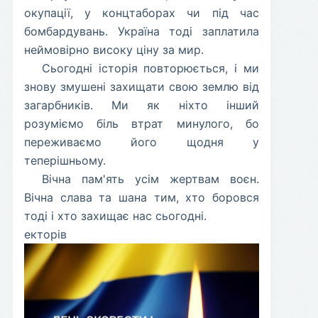
окупації, у концтаборах чи під час
бомбардувань. Україна тоді заплатила
неймовірно високу ціну за мир.
​Сьогодні історія повторюється, і ми
знову змушені захищати свою землю від
загарбників. Ми як ніхто інший
розуміємо біль втрат минулого, бо
переживаємо його щодня у
теперішньому.
​Вічна пам'ять усім жертвам воєн.
Вічна слава та шана тим, хто боровся
тоді і хто захищає нас сьогодні.
екторів