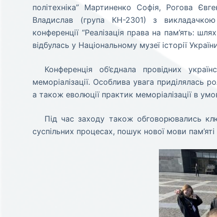
політехніка” Мартиненко Софія, Рогова Євг
Владислав (група КН-2301) з викладачко
конференції “Реалізація права на пам’ять: шлях
відбулась у Національному музеї історії України 
Конференція об’єднала провідних україн
меморіалізації. Особлива увага приділялась ро
а також еволюції практик меморіалізації в умо
Під час заходу також обговорювались ключ
суспільних процесах, пошук нової мови пам’яті т