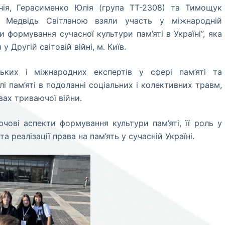
енія, Герасименко Юлія (група ТТ-2308) та Тимощук
ю Медвідь Світланою взяли участь у міжнародній
и формування сучасної культури пам’яті в Україні”, яка
у Другій світовій війні, м. Київ.
ських і міжнародних експертів у сфері пам’яті та
лі пам’яті в подоланні соціальних і колективних травм,
вах триваючої війни.
ові аспекти формування культури пам’яті, її роль у
а реалізації права на пам’ять у сучасній Україні.