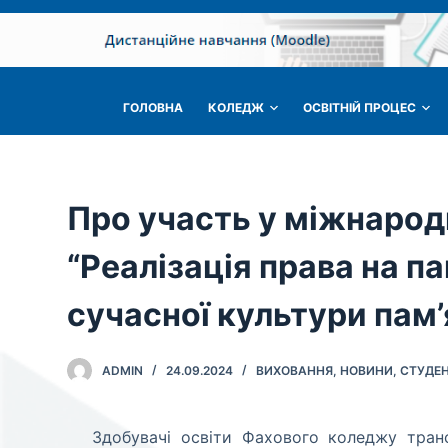
П
е
р
е
ГОЛОВНА
КОЛЕДЖ
ОСВІТНІЙ ПРОЦЕС
й
т
и
д
Про участь у міжнарод
о
в
“Реалізація права на п
м
сучасної культури пам’я
і
с
т
ADMIN
24.09.2024
ВИХОВАННЯ
,
НОВИНИ
,
СТУДЕ
у
Здобувачі освіти Фахового коледжу транс