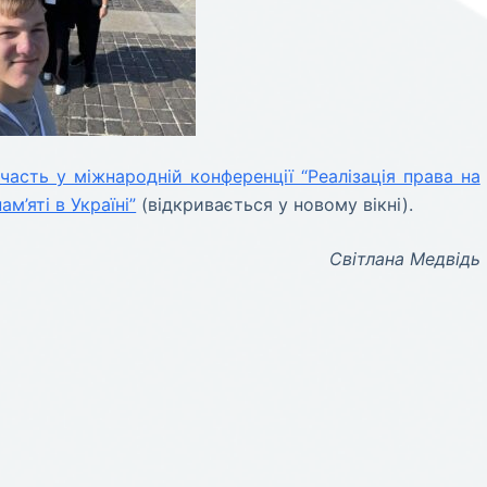
часть у міжнародній конференції “Реалізація права на
м’яті в Україні”
(відкривається у новому вікні).
Світлана Медвідь