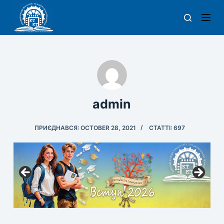
П
е
р
е
й
т
и
admin
д
о
в
ПРИЄДНАВСЯ: OCTOBER 28, 2021
СТАТТІ: 697
м
і
с
т
у