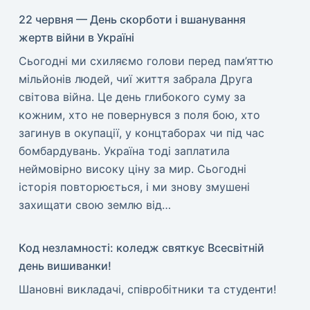
22 червня — День скорботи і вшанування
жертв війни в Україні
​Сьогодні ми схиляємо голови перед пам’яттю
мільйонів людей, чиї життя забрала Друга
світова війна. Це день глибокого суму за
кожним, хто не повернувся з поля бою, хто
загинув в окупації, у концтаборах чи під час
бомбардувань. Україна тоді заплатила
неймовірно високу ціну за мир. ​Сьогодні
історія повторюється, і ми знову змушені
захищати свою землю від…
Код незламності: коледж святкує Всесвітній
день вишиванки!
​Шановні викладачі, співробітники та студенти!