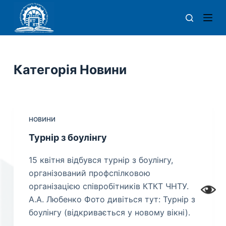
П
е
р
е
й
Категорія
Новини
т
и
д
о
НОВИНИ
в
Турнір з боулінгу
м
і
15 квітня відбувся турнір з боулінгу,
с
організований профспілковою
т
організацією співробітників КТКТ ЧНТУ.
у
А.А. Любенко Фото дивіться тут: Турнір з
боулінгу (відкривається у новому вікні).