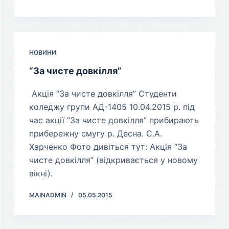
НОВИНИ
“За чисте довкілля”
Акція “За чисте довкілля” Студенти
коледжу групи АД-1405 10.04.2015 р. під
час акції “За чисте довкілля” прибирають
прибережну смугу р. Десна. С.А.
Харченко Фото дивіться тут: Акція “За
чисте довкілля” (відкривається у новому
вікні).
MAINADMIN
05.05.2015