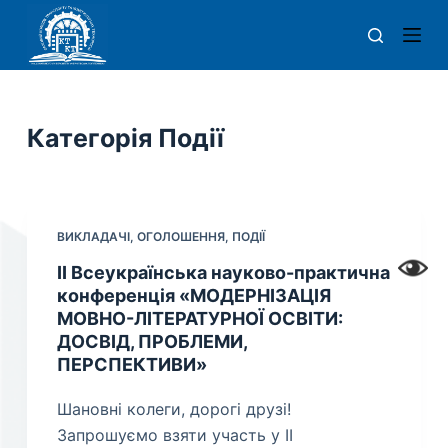
П
е
р
е
й
Категорія
Події
т
и
д
о
ВИКЛАДАЧІ
,
ОГОЛОШЕННЯ
,
ПОДІЇ
в
ІІ Всеукраїнська науково-практична
м
конференція «МОДЕРНІЗАЦІЯ
і
МОВНО-ЛІТЕРАТУРНОЇ ОСВІТИ:
с
ДОСВІД, ПРОБЛЕМИ,
т
ПЕРСПЕКТИВИ»
у
Шановні колеги, дорогі друзі!
Запрошуємо взяти участь у ІІ