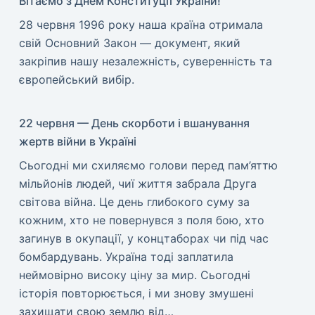
Вітаємо з Днем Конституції України!
​28 червня 1996 року наша країна отримала
свій Основний Закон — документ, який
закріпив нашу незалежність, суверенність та
європейський вибір.
22 червня — День скорботи і вшанування
жертв війни в Україні
​Сьогодні ми схиляємо голови перед пам’яттю
мільйонів людей, чиї життя забрала Друга
світова війна. Це день глибокого суму за
кожним, хто не повернувся з поля бою, хто
загинув в окупації, у концтаборах чи під час
бомбардувань. Україна тоді заплатила
неймовірно високу ціну за мир. ​Сьогодні
історія повторюється, і ми знову змушені
захищати свою землю від…