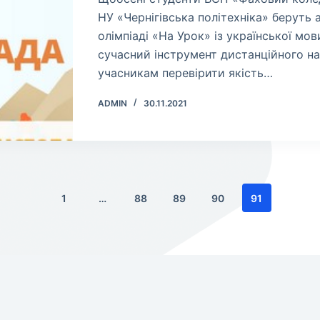
НУ «Чернігівська політехніка» беруть 
олімпіаді «На Урок» із української мов
сучасний інструмент дистанційного н
учасникам перевірити якість…
ADMIN
30.11.2021
1
…
88
89
90
91