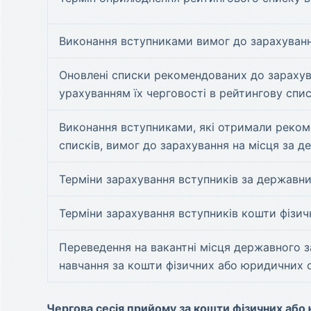
Виконання вступниками вимог до зарахуван
Оновлені списки рекомендованих до зарахув
урахуванням їх черговості в рейтингову спи
Виконання вступниками, які отримали рекоме
списків, вимог до зарахування на місця за 
Терміни зарахування вступників за державн
Терміни зарахування вступників кошти фізич
Переведення на вакантні місця державного за
навчання за кошти фізичних або юридичних о
Чергова сесія прийому за кошти фізичних або