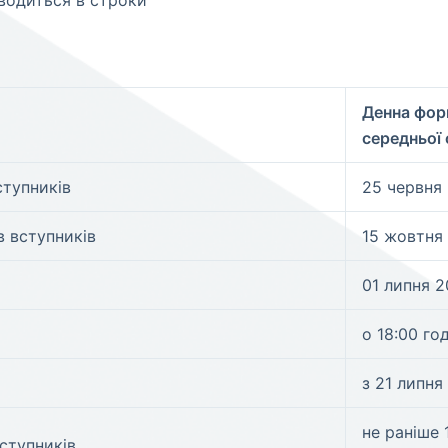
водиться в строки
Денна форм
середньої 
ступників
25 червня
в вступників
15 жовтня
01 липня 
о 18:00 го
з 21 липня
не раніше 
ступників