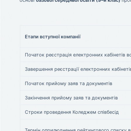
основі
базової середньої освіти (9–й клас)
про
Етапи вступної компанії
Початок реєстрація електронних кабінетів в
Завершення реєстрації електронних кабінеті
Початок прийому заяв та документів
Закінчення прийому заяв та документів
Строки проведення Коледжем співбесід
Термін оприлюднення рейтингового списку в