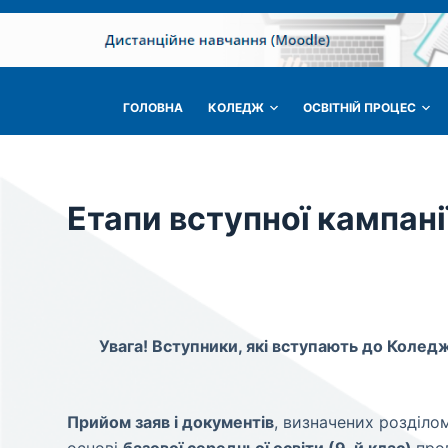
П
е
р
е
ГОЛОВНА
КОЛЕДЖ
ОСВІТНІЙ ПРОЦЕС
й
т
и
д
Етапи вступної кампанії
о
в
м
і
с
Увага! Вступники, які вступають до Коледж
т
у
Прийом заяв і документів
, визначених розділо