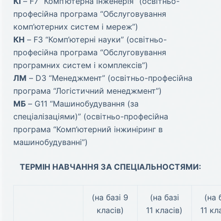
КІ
– F7 “Комп’ютерна інженерія” (освітньо-
професійна програма “Обслуговування
комп’ютерних систем і мереж”)
КН
– F3 “Комп’ютерні науки” (освітньо-
професійна програма “Обслуговування
програмних систем і комплексів”)
ЛМ
– D3 “Менеджмент” (освітньо-професійна
програма “Логістичний менеджмент”)
МБ
– G11 “Машинобудування (за
спеціалізаціями)” (освітньо-професійна
програма “Комп’ютерний інжиніринг в
машинобудуванні”)
ТЕРМІН НАВЧАННЯ ЗА СПЕЦІАЛЬНОСТЯМИ:
(на базі 9
(на базі
(на 
класів)
11 класів)
11 кл