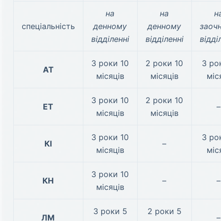
на
на
н
спеціальність
денному
денному
заоч
відділенні
відділенні
відді
3 роки 10
2 роки 10
3 ро
АТ
місяців
місяців
міс
3 роки 10
2 роки 10
ЕТ
–
місяців
місяців
3 роки 10
3 ро
КІ
–
місяців
міс
3 роки 10
КН
–
–
місяців
3 роки 5
2 роки 5
ЛМ
–