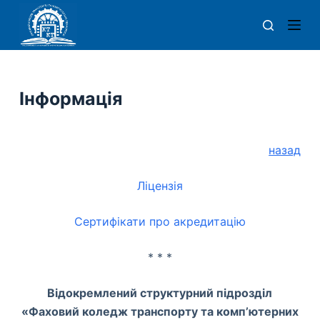
П
е
р
е
й
Інформація
т
и
д
назад
о
в
Ліцензія
м
і
Сертифікати про акредитацію
с
* * *
т
у
Відокремлений структурний підрозділ
«Фаховий коледж транспорту та комп’ютерних