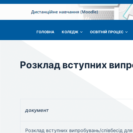
П
е
р
е
ГОЛОВНА
КОЛЕДЖ
ОСВІТНІЙ ПРОЦЕС
й
т
и
д
Розклад вступних випр
о
в
м
і
с
т
документ
у
Розклад вступних випробувань/співбесід для 