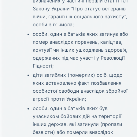
визначених у частині першій статті 101
Закону України “Про статус ветеранів
війни, гарантії їх соціального захисту”,
особи з їх числа;
особи, один з батьків яких загинув або
помер внаслідок поранень, каліцтва,
контузії чи інших ушкоджень здоров’я,
одержаних під час участі у Революції
Гідності;
діти загиблих (померлих) осіб, щодо
яких встановлено факт позбавлення
особистої свободи внаслідок збройної
агресії проти України;
особи, один з батьків яких був
учасником бойових дій на території
інших держав, які загинули (пропали
безвісти) або померли внаслідок