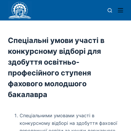
П
е
р
е
й
Спеціальні умови участі в
т
конкурсному відборі для
и
д
здобуття освітньо-
о
професійного ступеня
в
фахового молодшого
м
і
бакалавра
с
т
у
Спеціальними умовами участі в
конкурсному відборі на здобуття фахової
передвищої освіти за кошти державного