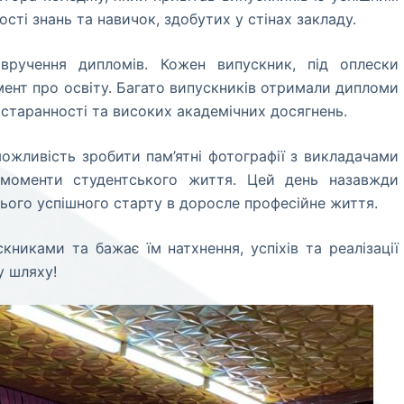
ті знань та навичок, здобутих у стінах закладу.
 вручення дипломів. Кожен випускник, під оплески
мент про освіту. Багато випускників отримали дипломи
ї старанності та високих академічних досягнень.
ожливість зробити пам’ятні фотографії з викладачами
 моменти студентського життя. Цей день назавжди
нього успішного старту в доросле професійне життя.
никами та бажає їм натхнення, успіхів та реалізації
у шляху!