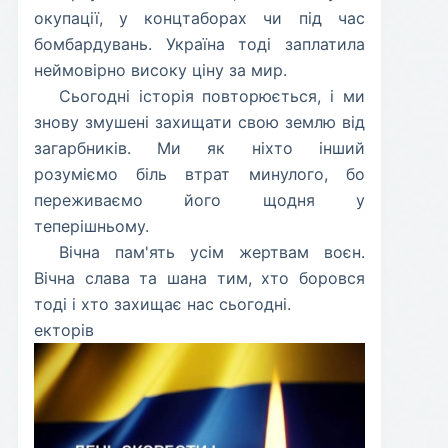
окупації, у концтаборах чи під час
бомбардувань. Україна тоді заплатила
неймовірно високу ціну за мир.
​Сьогодні історія повторюється, і ми
знову змушені захищати свою землю від
загарбників. Ми як ніхто інший
розуміємо біль втрат минулого, бо
переживаємо його щодня у
теперішньому.
​Вічна пам'ять усім жертвам воєн.
Вічна слава та шана тим, хто боровся
тоді і хто захищає нас сьогодні.
екторів