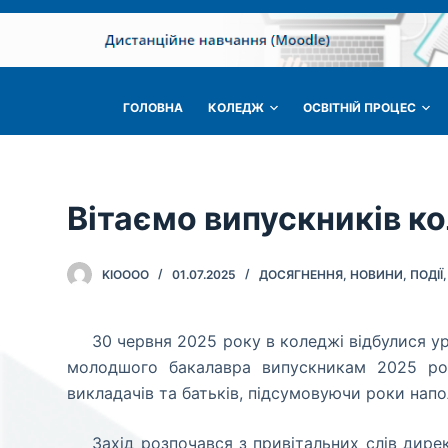
П
е
р
е
ГОЛОВНА
КОЛЕДЖ
ОСВІТНІЙ ПРОЦЕС
й
т
и
д
Вітаємо випускників к
о
в
KIOOOO
01.07.2025
ДОСЯГНЕННЯ
,
НОВИНИ
,
ПОДІЇ
м
і
с
30 червня 2025 року в коледжі відбулися у
т
молодшого бакалавра випускникам 2025 рок
у
викладачів та батьків, підсумовуючи роки напо
Захід розпочався з привітальних слів дире