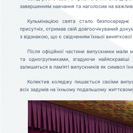
завершенням навчання та наголосив на важливос
Кульмінацією свята стало безпосереднє
присутніх, отримав свій довгоочікуваний доку
з відзнакою, що є свідченням їхньої винятково
Після офіційної частини випускники мали м
та одногрупниками, згадуючи найяскравіші
залишиться в пам’яті випускників як символ їх
Колектив коледжу пишається своїми випуск
всіх задумів на їхньому подальшому життєвом