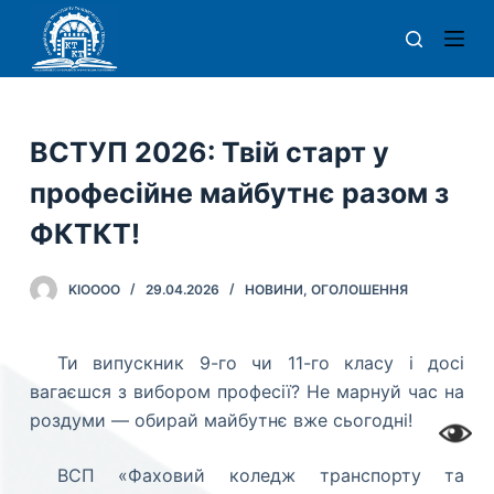
П
е
р
е
й
ВСТУП 2026: Твій старт у
т
професійне майбутнє разом з
и
д
ФКТКТ!
о
в
KIOOOO
29.04.2026
НОВИНИ
,
ОГОЛОШЕННЯ
м
і
Ти випускник 9-го чи 11-го класу і досі
с
вагаєшся з вибором професії? Не марнуй час на
т
роздуми — обирай майбутнє вже сьогодні!
у
ВСП «Фаховий коледж транспорту та