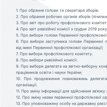
1. Про обрання голови та секретаря зборів.
2. Про обрання робочих органів зборів (лічильн
3. Про звіт про роботу профспілкового комітет
4. Про звіт ревізійної комісії з грудня 2019 рок
5. Про вибори голови Первинної профспілкової 
6. Про вибори заступника голови Первинної пр
від імені Первинної профспілкової організації;
7. Про вибори профспілкового комітету.
8. Про вибори ревізійної комісії.
9. Про вибори делегата на звітно-виборну конф
працівників освіти і науки України;
10. Про продовження повноважень делегата з
організації.
11. Про зміну інформації для здійснення зв’язку 
12. Про зміну назви первинної профспілкової орг
13. Про уповноважену особу на державну реєст