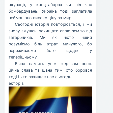
окупації, у концтаборах чи під час
бомбардувань. Україна тоді заплатила
неймовірно високу ціну за мир.
​Сьогодні історія повторюється, і ми
знову змушені захищати свою землю від
загарбників. Ми як ніхто інший
розуміємо біль втрат минулого, бо
переживаємо його щодня у
теперішньому.
​Вічна пам'ять усім жертвам воєн.
Вічна слава та шана тим, хто боровся
тоді і хто захищає нас сьогодні.
екторів