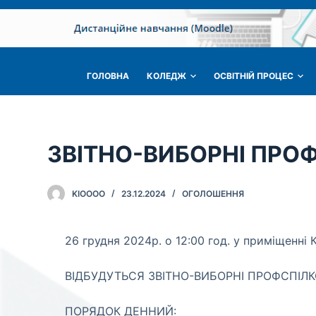
П
е
р
е
ГОЛОВНА
КОЛЕДЖ
ОСВІТНІЙ ПРОЦЕС
й
т
и
д
ЗВІТНО-ВИБОРНІ ПРО
о
в
KIOOOO
23.12.2024
ОГОЛОШЕННЯ
м
і
с
26 грудня 2024р. о 12:00 год. у приміщенні 
т
у
ВІДБУДУТЬСЯ ЗВІТНО-ВИБОРНІ ПРОФСПІЛК
ПОРЯДОК ДЕННИЙ: