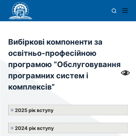
П
е
р
е
й
Вибіркові компоненти за
т
освітньо-професійною
и
д
програмою “Обслуговування
о
програмних систем і
в
комплексів”
м
і
с
т
2025 рік вступу
у
2024 рік вступу