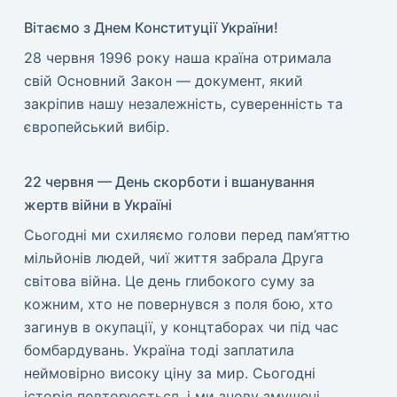
Вітаємо з Днем Конституції України!
​28 червня 1996 року наша країна отримала
свій Основний Закон — документ, який
закріпив нашу незалежність, суверенність та
європейський вибір.
22 червня — День скорботи і вшанування
жертв війни в Україні
​Сьогодні ми схиляємо голови перед пам’яттю
мільйонів людей, чиї життя забрала Друга
світова війна. Це день глибокого суму за
кожним, хто не повернувся з поля бою, хто
загинув в окупації, у концтаборах чи під час
бомбардувань. Україна тоді заплатила
неймовірно високу ціну за мир. ​Сьогодні
історія повторюється, і ми знову змушені