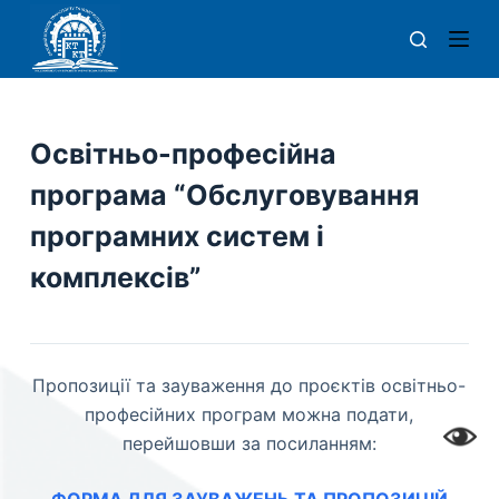
П
е
р
е
й
Освітньо-професійна
т
програма “Обслуговування
и
д
програмних систем і
о
комплексів”
в
м
і
с
Пропозиції та зауваження до проєктів освітньо-
т
професійних програм можна подати,
у
перейшовши за посиланням: